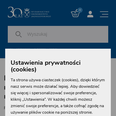
0
WYSZUKIWANIE ZAAWANSOWANE
Ustawienia prywatności
(cookies)
Przegląd Kulturoznawczy 2022,
Ta strona używa ciasteczek (cookies), dzięki którym
numer 2 (52) Bio-aktywne
nasz serwis może działać lepiej. Aby dowiedzieć
się więcej i spersonalizować swoje preferencje,
rumowisko historii cz. I
kliknij „Ustawienia”. W każdej chwili możesz
zmienić swoje preferencje, a także cofnąć zgodę na
Anna Nacher
Ewelina Twardoch-Raś
Redakcja:
,
używanie plików cookie na poniższej stronie.