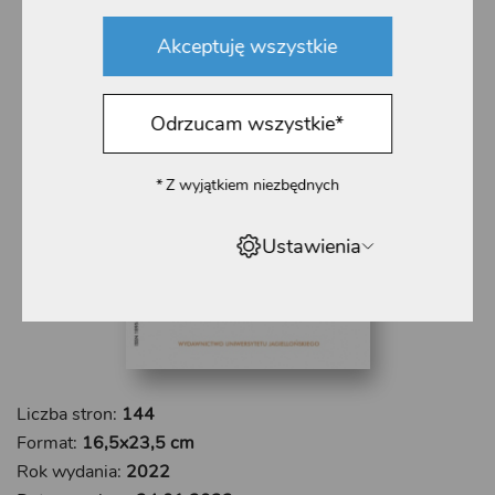
Akceptuję wszystkie
Odrzucam wszystkie
*
*
Z wyjątkiem niezbędnych
Ustawienia
Liczba stron:
144
Format:
16,5x23,5 cm
Rok wydania:
2022