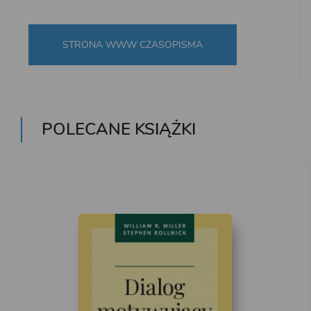
STRONA WWW CZASOPISMA
POLECANE KSIĄŻKI