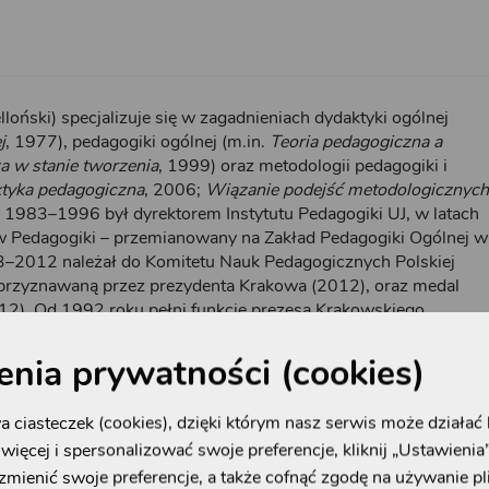
lloński) specjalizuje się w zagadnieniach dydaktyki ogólnej
j
, 1977), pedagogiki ogólnej (m.in.
Teoria pedagogiczna a
a w stanie tworzenia
, 1999) oraz metodologii pedagogiki i
ktyka pedagogiczna
, 2006;
Wiązanie podejść metodologicznych
h 1983–1996 był dyrektorem Instytutu Pedagogiki UJ, w latach
 Pedagogiki – przemianowany na Zakład Pedagogiki Ogólnej w
983–2012 należał do Komitetu Nauk Pedagogicznych Polskiej
 przyznawaną przez prezydenta Krakowa (2012), oraz medal
012). Od 1992 roku pełni funkcję prezesa Krakowskiego
go
enia prywatności (cookies)
 ciasteczek (cookies), dzięki którym nasz serwis może działać 
więcej i spersonalizować swoje preferencje, kliknij „Ustawienia
zmienić swoje preferencje, a także cofnąć zgodę na używanie p