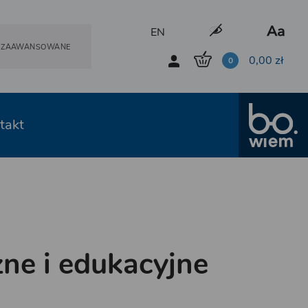
EN
E ZAAWANSOWANE
0,00
zł
0
takt
ne i edukacyjne