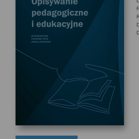
L
D
D