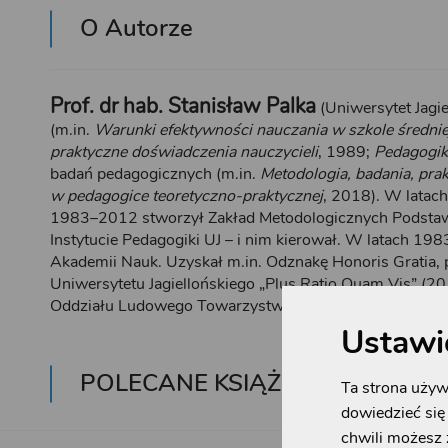
O Autorze
Prof. dr hab. Stanisław Palka
(Uniwersytet Jagie
(m.in.
Warunki efektywności nauczania w szkole średnie
praktyczne doświadczenia nauczycieli
, 1989;
Pedagogik
badań pedagogicznych (m.in.
Metodologia, badania, pra
w pedagogice teoretyczno-praktycznej
, 2018). W latac
1983–2012 stworzył Zakład Metodologicznych Podstaw
Instytucie Pedagogiki UJ – i nim kierował. W latach 1
Akademii Nauk. Uzyskał m.in. Odznakę Honoris Gratia,
Uniwersytetu Jagiellońskiego „Plus Ratio Quam Vis” (2
Oddziału Ludowego Towarzystwa Naukowo-Kulturalne
Ustawi
POLECANE KSIĄŻKI
Ta strona używa
dowiedzieć się 
chwili możesz 