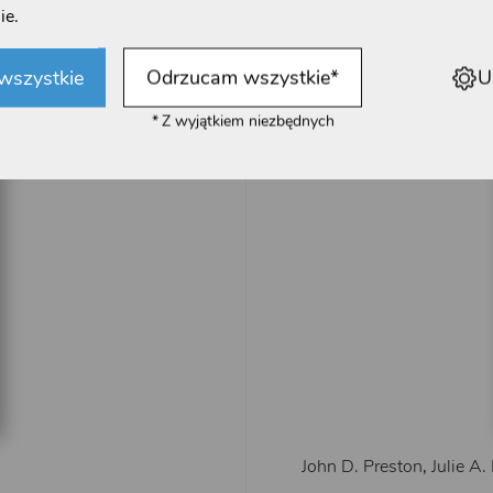
ie.
wszystkie
Odrzucam wszystkie
*
U
*
Z wyjątkiem niezbędnych
John D. Preston
,
Julie A.