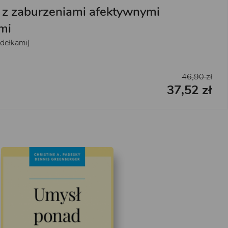
 z zaburzeniami afektywnymi
mi
dełkami)
46,90 zł
37,52 zł