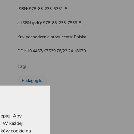
ISBN: 978-83-233-5351-5
e-ISBN (pdf): 978-83-233-7539-5
Kraj pochodzenia producenta: Polska
DOI:
10.4467/K7539.78/23.24.18679
Tagi:
Pedagogika
lepiej. Aby
”. W każdej
lików cookie na