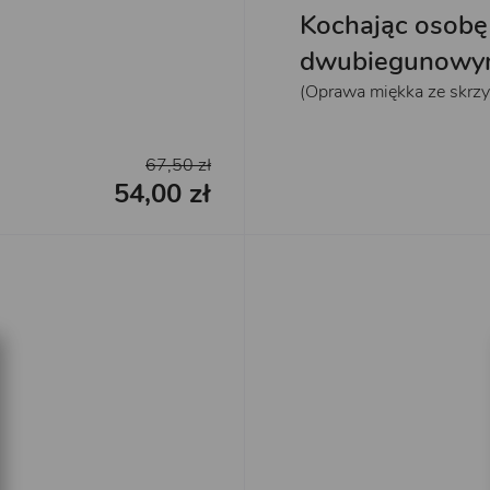
Kochając osobę
dwubiegunowy
(Oprawa miękka ze skrzy
67,50 zł
54,00 zł