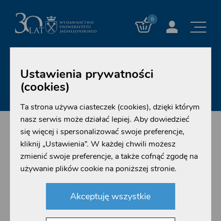
0
Ustawienia prywatności
(cookies)
WYSZUKIWANIE ZAAWANSOWANE
Ta strona używa ciasteczek (cookies), dzięki którym
nasz serwis może działać lepiej. Aby dowiedzieć
się więcej i spersonalizować swoje preferencje,
Языковая идентичность
kliknij „Ustawienia”. W każdej chwili możesz
zmienić swoje preferencje, a także cofnąć zgodę na
личного имени в
używanie plików cookie na poniższej stronie.
контексте языковой
Akceptuję wszystkie
ситуации в Украине